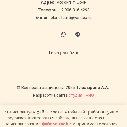
Адрес:
Россия, г. Сочи
Телефон:
+7 906 816 4293
E-mail:
planetaart@yandex.ru
Телеграм-блог
©
Все права защищены.
2026
Глазырина А.А.
Разработка сайта
студия ТРИО
Политика обработки персональных данных
Мы используем файлы cookie, чтобы сайт работал лучше.
Пользовательское соглашение
Продолжая пользоваться сайтом, вы соглашаетесь
Публичная оферта
на использование
файлов cookie
и принимаете условия
Правила использования куки